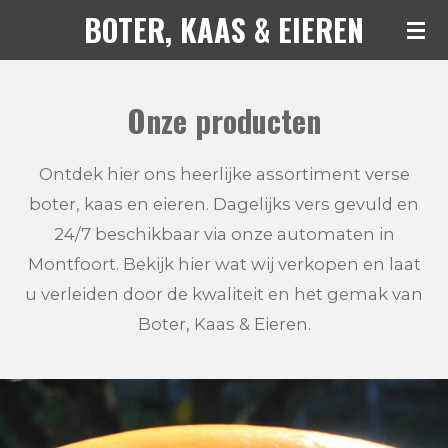
BOTER, KAAS & EIEREN
Ga
direct
naar
Onze producten
de
hoofdinhoud
Ontdek hier ons heerlijke assortiment verse
boter, kaas en eieren. Dagelijks vers gevuld en
24/7 beschikbaar via onze automaten in
Montfoort. Bekijk hier wat wij verkopen en laat
u verleiden door de kwaliteit en het gemak van
Boter, Kaas & Eieren.