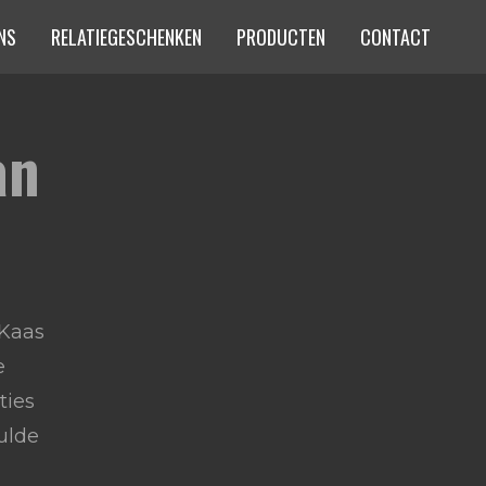
NS
RELATIEGESCHENKEN
PRODUCTEN
CONTACT
an
n
 Kaas
e
ties
ulde
n