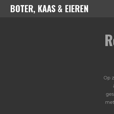
BOTER, KAAS & EIEREN
Ga
direct
naar
de
R
hoofdinhoud
Op z
ges
met