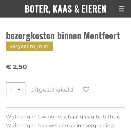
BOTER, KAAS & EIEREN
Ga
direct
naar
bezorgkosten binnen Montfoort
de
hoofdinhoud
vergeet mij niet!
€ 2,50
Uitgeschakeld
Wij brengen Uw borrelschaal graag bij U thuis.
Wij brengen hier wel een kleine vergoeding