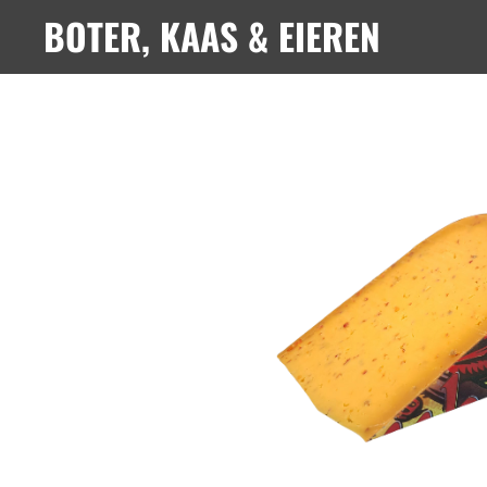
BOTER, KAAS & EIEREN
Ga
direct
naar
de
hoofdinhoud